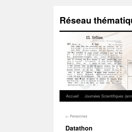
Aller
au
Réseau thématiq
contenu
Accueil
Journées Scientifiques (ann
←
Personnes
Datathon