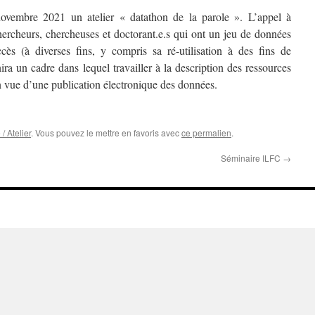
vembre 2021 un atelier « datathon de la parole ». L’appel à
chercheurs, chercheuses et doctorant.e.s qui ont un jeu de données
ccès (à diverses fins, y compris sa ré-utilisation à des fins de
nira un cadre dans lequel travailler à la description des ressources
en vue d’une publication électronique des données.
/ Atelier
. Vous pouvez le mettre en favoris avec
ce permalien
.
Séminaire ILFC
→