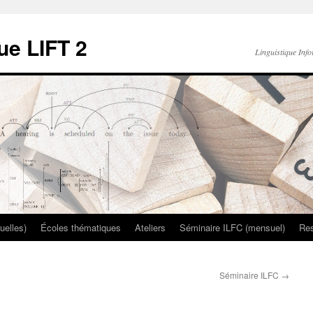
ue LIFT 2
Linguistique Info
uelles)
Écoles thématiques
Ateliers
Séminaire ILFC (mensuel)
Re
Séminaire ILFC
→