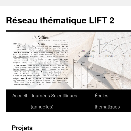
Aller
au
Réseau thématique LIFT 2
contenu
Accueil
Journées Scientifiques
Écoles
(annuelles)
thématiques
Projets