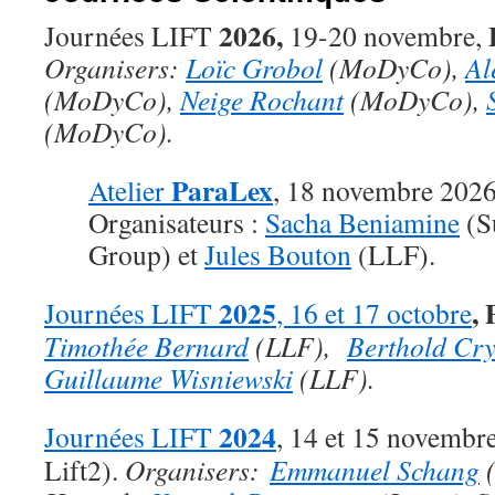
2026,
Journées LIFT
19-20 novembre,
Organisers:
Loïc Grobol
(MoDyCo),
Al
(MoDyCo),
Neige Rochant
(MoDyCo),
(MoDyCo).
ParaLex
Atelier
, 18 novembre 2026,
Organisateurs :
Sacha Beniamine
(S
Group) et
Jules Bouton
(LLF).
2025
,
Journées LIFT
, 16 et 17 octobre
Timothée Bernard
(LLF),
Berthold Cr
Guillaume Wisniewski
(LLF).
2024
Journées LIFT
, 14 et 15 novembr
Lift2).
Organisers:
Emmanuel Schang
(