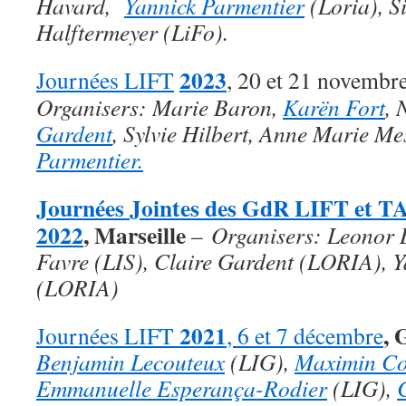
Havard,
Yannick Parmentier
(Loria), S
Halftermeyer (LiFo).
2023
Journées LIFT
, 20 et 21 novembr
Organisers: Marie Baron,
Karën Fort
, 
Gardent
, Sylvie Hilbert, Anne Marie M
Parmentier.
Journées Jointes des GdR LIFT et T
2022
,
Marseille
–
Organisers: Leonor B
Favre (LIS), Claire Gardent (LORIA), 
(LORIA)
2021
,
G
Journées LIFT
, 6 et 7 décembre
Benjamin Lecouteux
(LIG),
Maximin C
Emmanuelle Esperança-Rodier
(LIG),