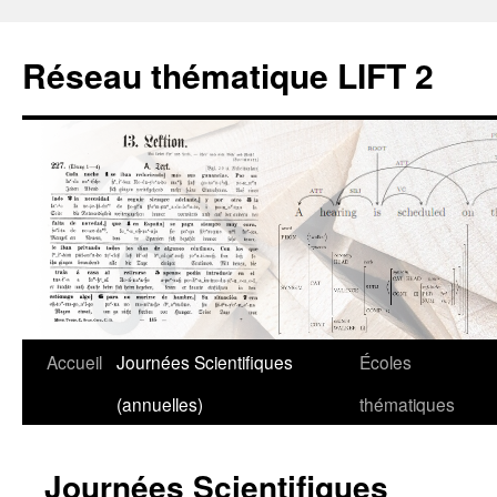
Aller
au
Réseau thématique LIFT 2
contenu
Accueil
Journées Scientifiques
Écoles
(annuelles)
thématiques
Journées Scientifiques