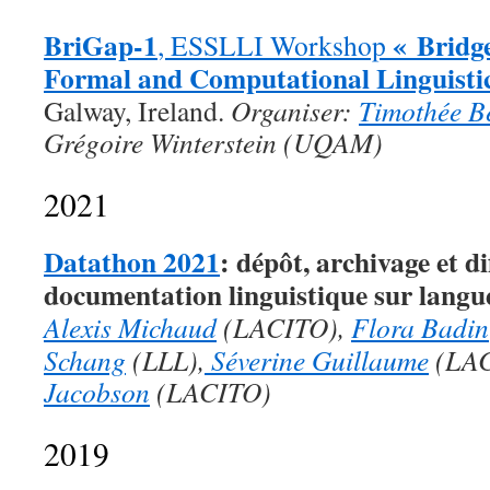
BriGap-1
« Bridg
, ESSLLI Workshop
Formal and Computational Linguisti
Galway, Ireland.
Organiser:
Timothée B
Grégoire Winterstein (UQAM)
2021
Datathon 2021
: dépôt, archivage et d
documentation linguistique sur langue
Alexis Michaud
(LACITO),
Flora Badin
Schang
(LLL),
Séverine Guillaume
(LAC
Jacobson
(LACITO)
2019