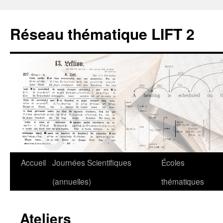
Aller
au
Réseau thématique LIFT 2
contenu
Accueil
Journées Scientifiques
Écoles
(annuelles)
thématiques
Ateliers