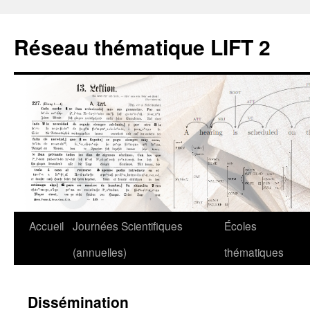
Aller
au
Réseau thématique LIFT 2
contenu
Accueil
Journées Scientifiques
Écoles
(annuelles)
thématiques
Dissémination